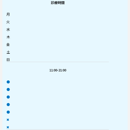
診療時間
月
火
水
木
金
土
日
11:00-21:00
●
●
●
●
●
✖
✖