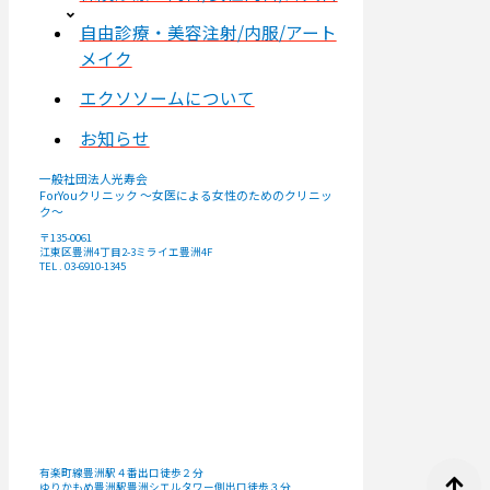
自由診療・美容注射/内服/アート
メイク
エクソソームについて
お知らせ
一般社団法人光寿会
ForYouクリニック ～女医による女性のためのクリニッ
ク～
〒135-0061
江東区豊洲4丁目2-3ミライエ豊洲4F
TEL . 03-6910-1345
有楽町線豊洲駅４番出口徒歩２分
ゆりかもめ豊洲駅豊洲シエルタワー側出口徒歩３分