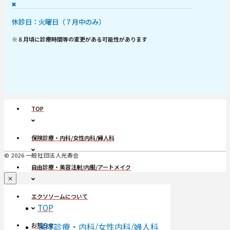
✖
休診日：火曜日（７月中のみ）
※８月頃に診療時間等の変更がある可能性があります
TOP
保険診療・内科/女性内科/婦人科
© 2026 一般社団法人光寿会
自由診療・美容注射/内服/アートメイク
エクソソームについて
TOP
保険診療・内科/女性内科/婦人科
お知らせ