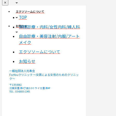
エクソソームについて
TOP
保険診療・内科/女性内科/婦人科
お知らせ
自由診療・美容注射/内服/アート
メイク
エクソソームについて
お知らせ
一般社団法人光寿会
ForYouクリニック ～女医による女性のためのクリニッ
ク～
〒135-0061
江東区豊洲4丁目2-3ミライエ豊洲4F
TEL . 03-6910-1345