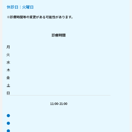
休診日：火曜日
※診療時間等の変更がある可能性があります。
診療時間
月
火
水
木
金
土
日
11:00-21:00
●
●
●