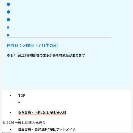
●
●
●
✖
✖
休診日：火曜日（７月中のみ）
※８月頃に診療時間等の変更がある可能性があります
TOP
保険診療・内科/女性内科/婦人科
© 2026 一般社団法人光寿会
自由診療・美容注射/内服/アートメイク